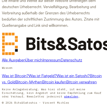
Die Inhalte und Werke auf dieser Website unterliegen dem
deutschen Urheberrecht. Vervielfältigung, Bearbeitung und
Verbreitung außerhalb der Grenzen des Urheberrechts
bedürfen der schriftlichen Zustimmung des Autors. Zitate mit
Quellenangabe und Link sind willkommen.
Alle Ausgaben
Über mich
Impressum
Datenschutz
Wissen
Was ist Bitcoin?
Was ist Fiatgeld?
Was ist ein Satoshi?
Bitcoin
vs. Gold
Bitcoin-Mythen
Bitcoin kaufen
Bitcoin verwahren
Keine Anlageberatung. Was hier steht, ist meine
Einschätzung, kein Angebot und keine Empfehlung zum Kauf
oder Verkauf. Newsletter jederzeit
abmelden
.
© 2026 Bits&Satoshis · Vincent Michler