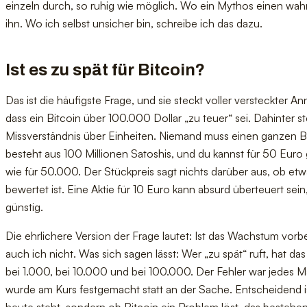
einzeln durch, so ruhig wie möglich. Wo ein Mythos einen wah
ihn. Wo ich selbst unsicher bin, schreibe ich das dazu.
Ist es zu spät für Bitcoin?
Das ist die häufigste Frage, und sie steckt voller versteckter A
dass ein Bitcoin über 100.000 Dollar „zu teuer“ sei. Dahinter st
Missverständnis über Einheiten. Niemand muss einen ganzen Bi
besteht aus 100 Millionen Satoshis, und du kannst für 50 Euro
wie für 50.000. Der Stückpreis sagt nichts darüber aus, ob etw
bewertet ist. Eine Aktie für 10 Euro kann absurd überteuert sei
günstig.
Die ehrlichere Version der Frage lautet: Ist das Wachstum vor
auch ich nicht. Was sich sagen lässt: Wer „zu spät“ ruft, hat das
bei 1.000, bei 10.000 und bei 100.000. Der Fehler war jedes M
wurde am Kurs festgemacht statt an der Sache. Entscheidend is
heute steht, sondern ob Bitcoin ein Problem löst, das bestehen