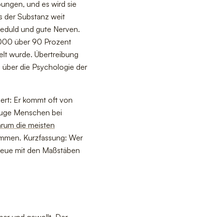
bungen, und es wird sie
s der Substanz weit
Geduld und gute Nerven.
2000 über 90 Prozent
elt wurde. Übertreibung
s über die Psychologie der
iert: Er kommt oft von
luge Menschen bei
rum die meisten
mmen. Kurzfassung: Wer
 neue mit den Maßstäben
sbar und gewollt. Der