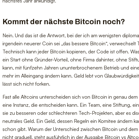
nächstes Jahr ankündigt.
Kommt der nächste Bitcoin noch?
Nein. Und das ist die Antwort, bei der ich am wenigsten diplomat
irgendein neuerer Coin sei „das bessere Bitcoin“, verwechselt 
Technisch kann jeder Bitcoin kopieren, der Code ist offen. Was 
ein Start ohne Gründer-Vorteil, ohne Firma dahinter, ohne Stif
kann, mit fünfzehn Jahren ununterbrochenem Betrieb und eine
mehr im Alleingang ändern kann. Geld lebt von Glaubwürdigkeit
lässt sich nicht forken.
Fast alle Altcoins unterscheiden sich von Bitcoin in genau dem P
eine Instanz, die entscheiden kann. Ein Team, eine Stiftung, e
sie zu besseren oder schlechteren Tech-Projekten, aber es disqua
neutrales Geld. Ein Geld, dessen Regeln ein Komitee ändern kan
schon gibt. Warum der Unterschied zwischen Bitcoin und dem R
nicht graduell, steht ausführlich in der Ausgabe
Bitcoin vs Altco