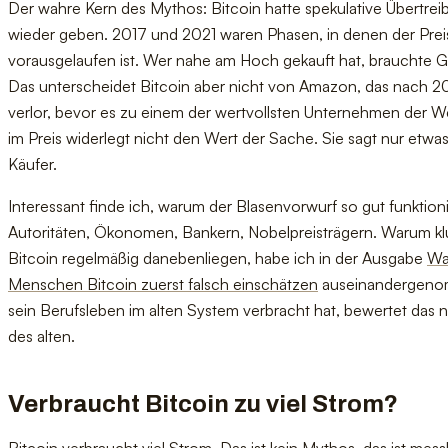
Der wahre Kern des Mythos: Bitcoin hatte spekulative Übertrei
wieder geben. 2017 und 2021 waren Phasen, in denen der Prei
vorausgelaufen ist. Wer nahe am Hoch gekauft hat, brauchte 
Das unterscheidet Bitcoin aber nicht von Amazon, das nach 
verlor, bevor es zu einem der wertvollsten Unternehmen der W
im Preis widerlegt nicht den Wert der Sache. Sie sagt nur etwa
Käufer.
Interessant finde ich, warum der Blasenvorwurf so gut funktion
Autoritäten, Ökonomen, Bankern, Nobelpreisträgern. Warum k
Bitcoin regelmäßig danebenliegen, habe ich in der Ausgabe
Wa
Menschen Bitcoin zuerst falsch einschätzen
auseinandergeno
sein Berufsleben im alten System verbracht hat, bewertet das
des alten.
Verbraucht Bitcoin zu viel Strom?
Bitcoin verbraucht viel Strom. Das ist kein Mythos, das ist mes