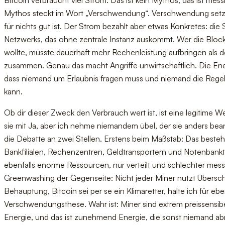
Mythos steckt im Wort „Verschwendung“. Verschwendung setzt
für nichts gut ist. Der Strom bezahlt aber etwas Konkretes: die 
Netzwerks, das ohne zentrale Instanz auskommt. Wer die Blo
wollte, müsste dauerhaft mehr Rechenleistung aufbringen als 
zusammen. Genau das macht Angriffe unwirtschaftlich. Die Energ
dass niemand um Erlaubnis fragen muss und niemand die Regel
kann.
Ob dir dieser Zweck den Verbrauch wert ist, ist eine legitime W
sie mit Ja, aber ich nehme niemandem übel, der sie anders bean
die Debatte an zwei Stellen. Erstens beim Maßstab: Das best
Bankfilialen, Rechenzentren, Geldtransportern und Notenbank
ebenfalls enorme Ressourcen, nur verteilt und schlechter mes
Greenwashing der Gegenseite: Nicht jeder Miner nutzt Übersc
Behauptung, Bitcoin sei per se ein Klimaretter, halte ich für e
Verschwendungsthese. Wahr ist: Miner sind extrem preissensibel
Energie, und das ist zunehmend Energie, die sonst niemand a