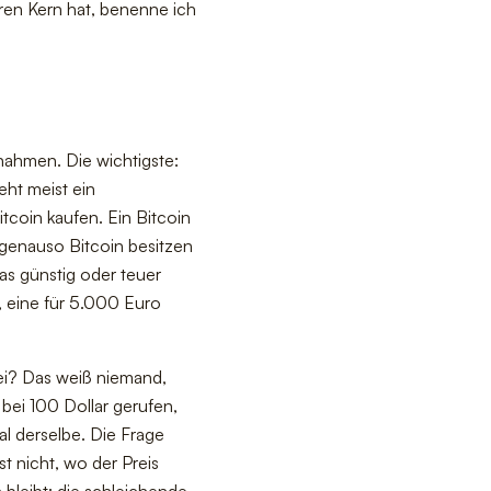
ren Kern hat, benenne ich
nnahmen. Die wichtigste:
eht meist ein
tcoin kaufen. Ein Bitcoin
 genauso Bitcoin besitzen
as günstig oder teuer
n, eine für 5.000 Euro
bei? Das weiß niemand,
 bei 100 Dollar gerufen,
al derselbe. Die Frage
t nicht, wo der Preis
 bleibt: die schleichende