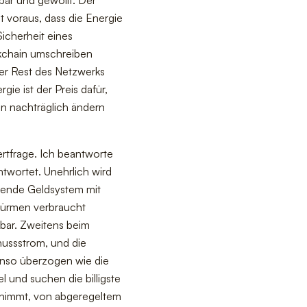
 voraus, dass die Energie
Sicherheit eines
ckchain umschreiben
der Rest des Netzwerks
ie ist der Preis dafür,
n nachträglich ändern
ertfrage. Ich beantworte
twortet. Unehrlich wird
ehende Geldsystem mit
türmen verbraucht
sbar. Zweitens beim
hussstrom, und die
benso überzogen wie die
 und suchen die billigste
bnimmt, von abgeregeltem