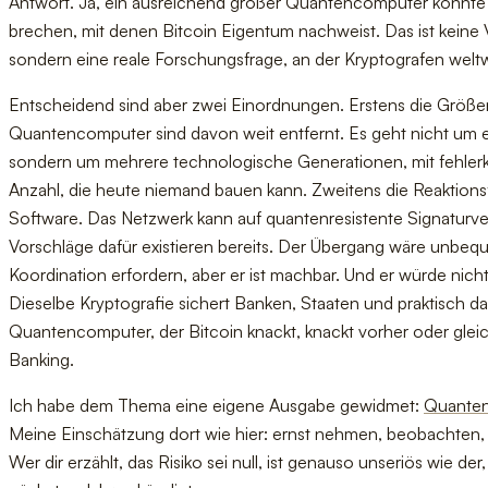
Antwort. Ja, ein ausreichend großer Quantencomputer könnte 
brechen, mit denen Bitcoin Eigentum nachweist. Das ist keine
sondern eine reale Forschungsfrage, an der Kryptografen weltw
Entscheidend sind aber zwei Einordnungen. Erstens die Größ
Quantencomputer sind davon weit entfernt. Es geht nicht um e
sondern um mehrere technologische Generationen, mit fehlerkor
Anzahl, die heute niemand bauen kann. Zweitens die Reaktionsfä
Software. Das Netzwerk kann auf quantenresistente Signaturve
Vorschläge dafür existieren bereits. Der Übergang wäre unbe
Koordination erfordern, aber er ist machbar. Und er würde nicht
Dieselbe Kryptografie sichert Banken, Staaten und praktisch da
Quantencomputer, der Bitcoin knackt, knackt vorher oder gleic
Banking.
Ich habe dem Thema eine eigene Ausgabe gewidmet:
Quanten
Meine Einschätzung dort wie hier: ernst nehmen, beobachten,
Wer dir erzählt, das Risiko sei null, ist genauso unseriös wie de