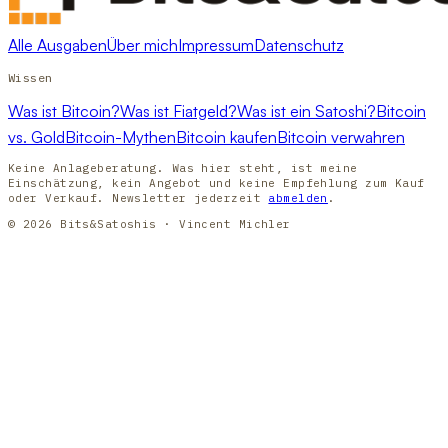
Alle Ausgaben
Über mich
Impressum
Datenschutz
Wissen
Was ist Bitcoin?
Was ist Fiatgeld?
Was ist ein Satoshi?
Bitcoin
vs. Gold
Bitcoin-Mythen
Bitcoin kaufen
Bitcoin verwahren
Keine Anlageberatung. Was hier steht, ist meine
Einschätzung, kein Angebot und keine Empfehlung zum Kauf
oder Verkauf. Newsletter jederzeit
abmelden
.
© 2026 Bits&Satoshis · Vincent Michler